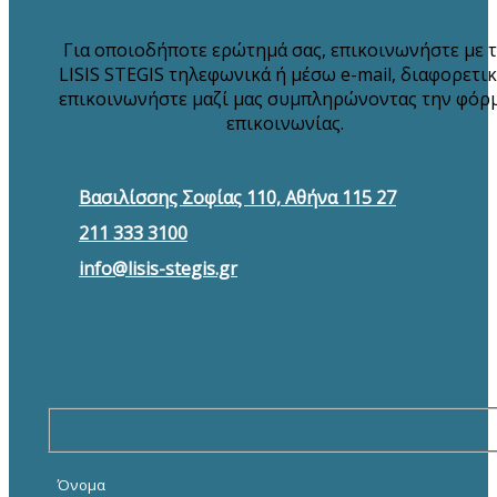
Για οποιοδήποτε ερώτημά σας, επικοινωνήστε με 
LISIS STEGIS τηλεφωνικά ή μέσω e-mail, διαφορετικ
επικοινωνήστε μαζί μας συμπληρώνοντας την φόρ
επικοινωνίας.
Βασιλίσσης Σοφίας 110, Αθήνα 115 27
211 333 3100
info@lisis-stegis.gr