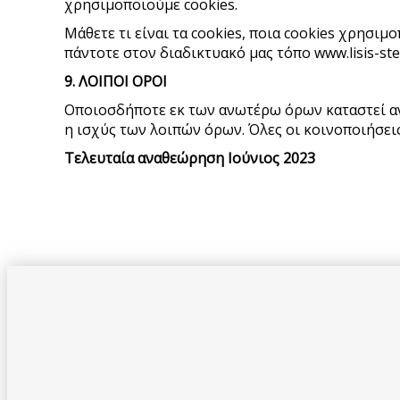
χρησιμοποιούμε cookies.
Μάθετε τι είναι τα cookies, ποια cookies χρησι
πάντοτε στον διαδικτυακό μας τόπο www.lisis-steg
9. ΛΟΙΠΟΙ ΟΡΟΙ
Οποιοσδήποτε εκ των ανωτέρω όρων καταστεί αντ
η ισχύς των λοιπών όρων. Όλες οι κοινοποιήσεις
Τελευταία αναθεώρηση Ιούνιος 2023