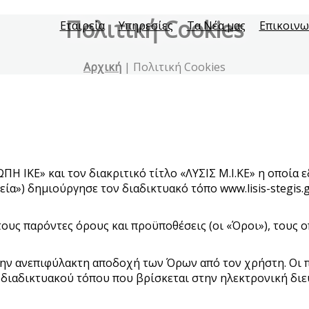
Πολιτική Cookies
Εταιρεία
Υπηρεσίες
Τα Νέα μας
Επικοινω
Αρχική
|
Πολιτική Cookies
 ΙΚΕ» και τον διακριτικό τίτλο «ΛΥΣΙΣ Μ.Ι.ΚΕ» η οποία 
εία») δημιούργησε τον διαδικτυακό τόπο www.lisis-stegis.
ους παρόντες όρους και προϋποθέσεις (οι «Όροι»), τους 
ην ανεπιφύλακτη αποδοχή των Όρων από τον χρήστη. Οι 
 διαδικτυακού τόπου που βρίσκεται στην ηλεκτρονική δι