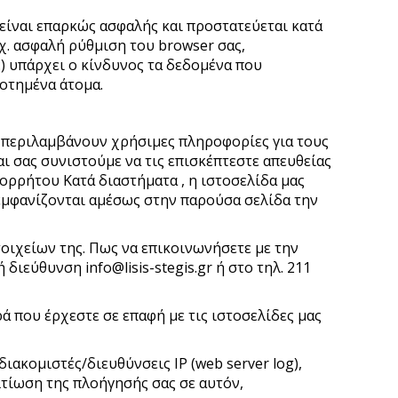
 είναι επαρκώς ασφαλής και προστατεύεται κατά
.χ. ασφαλή ρύθμιση του browser σας,
ΚΑΛΕΣΤΕ
.) υπάρχει ο κίνδυνος τα δεδομένα που
ΜΑΣ
οτημένα άτομα.
α περιλαμβάνουν χρήσιμες πληροφορίες για τους
αι σας συνιστούμε να τις επισκέπτεστε απευθείας
ορρήτου Κατά διαστήματα , η ιστοσελίδα μας
 εμφανίζονται αμέσως στην παρούσα σελίδα την
οιχείων της. Πως να επικοινωνήσετε με την
διεύθυνση info@lisis-stegis.gr ή στο τηλ. 211
 που έρχεστε σε επαφή με τις ιστοσελίδες μας
ακομιστές/διευθύνσεις ΙΡ (web server log),
λτίωση της πλοήγησής σας σε αυτόν,