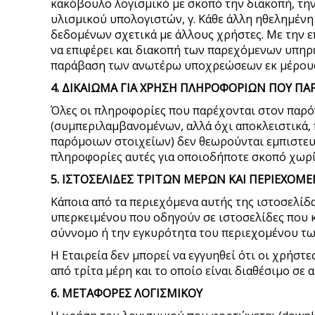
κακόβουλο λογισμικό με σκοπό την διακοπή, τη
υλισμικού υπολογιστών, γ. Κάθε άλλη ηθελημέν
δεδομένων σχετικά με άλλους χρήστες. Με την ε
να επιφέρει και διακοπή των παρεχόμενων υπηρε
παράβαση των ανωτέρω υποχρεώσεων εκ μέρους
4. ΔΙΚΑΙΩΜΑ ΓΙΑ ΧΡΗΣΗ ΠΛΗΡΟΦΟΡΙΩΝ ΠΟΥ ΠΑ
Όλες οι πληροφορίες που παρέχονται στον παρόντ
(συμπεριλαμβανομένων, αλλά όχι αποκλειστικά,
παρόμοιων στοιχείων) δεν θεωρούνται εμπιστευτ
πληροφορίες αυτές για οποιοδήποτε σκοπό χωρί
5. ΙΣΤΟΣΕΛΙΔΕΣ ΤΡΙΤΩΝ ΜΕΡΩΝ ΚΑΙ ΠΕΡΙΕΧΟΜ
Κάποια από τα περιεχόμενα αυτής της ιστοσελίδ
υπερκειμένου που οδηγούν σε ιστοσελίδες που κα
σύννομο ή την εγκυρότητα του περιεχομένου των
H Εταιρεία δεν μπορεί να εγγυηθεί ότι οι χρήσ
από τρίτα μέρη και το οποίο είναι διαθέσιμο σε 
6. ΜΕΤΑΦΟΡΕΣ ΛΟΓΙΣΜΙΚΟΥ