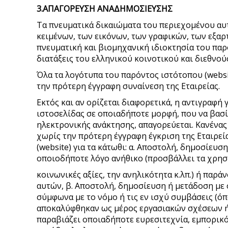
3.ΑΠΑΓΟΡΕΥΣΗ ΑΝΑΔΗΜΟΣΙΕΥΣΗΣ
Τα πνευματικά δικαιώματα του περιεχομένου αυ
κειμένων, των εικόνων, των γραφικών, των εξαρτ
πνευματική και βιομηχανική ιδιοκτησία του παρό
διατάξεις του ελληνικού κοινοτικού και διεθνούς
Όλα τα λογότυπα του παρόντος ιστότοπου (websi
την πρότερη έγγραφη συναίνεση της Εταιρείας.
Εκτός και αν ορίζεται διαφορετικά, η αντιγραφ
ιστοσελίδας σε οποιαδήποτε μορφή, που να βασί
ηλεκτρονικής ανάκτησης, απαγορεύεται. Κανένας
χωρίς την πρότερη έγγραφη έγκριση της Εταιρε
(website) για τα κάτωθι: α. Αποστολή, δημοσίευ
οποιοδήποτε λόγο ανήθικο (προσβάλλει τα χρηστ
κοινωνικές αξίες, την ανηλικότητα κ.λπ.) ή παρά
αυτών, β. Αποστολή, δημοσίευση ή μετάδοση με
σύμφωνα με το νόμο ή τις εν ισχύ συμβάσεις (ό
αποκαλύφθηκαν ως μέρος εργασιακών σχέσεων ή 
παραβιάζει οποιαδήποτε ευρεσιτεχνία, εμπορικό