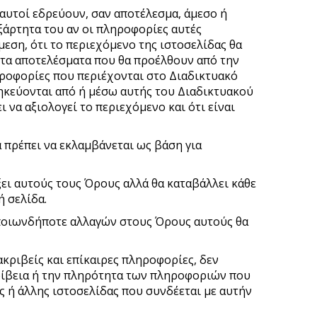
αυτοί εδρεύουν, σαν αποτέλεσμα, άμεσο ή
ξάρτητα του αν οι πληροφορίες αυτές
μεση, ότι το περιεχόμενο της ιστοσελίδας θα
ι τα αποτελέσματα που θα προέλθουν από την
ηροφορίες που περιέχονται στο Διαδικτυακό
ηκεύονται από ή μέσω αυτής του Διαδικτυακού
 να αξιολογεί το περιεχόμενο και ότι είναι
 πρέπει να εκλαμβάνεται ως βάση για
ξει αυτούς τους Όρους αλλά θα καταβάλλει κάθε
ή σελίδα.
οποιωνδήποτε αλλαγών στους Όρους αυτούς θα
ακριβείς και επίκαιρες πληροφορίες, δεν
κρίβεια ή την πληρότητα των πληροφοριών που
ς ή άλλης ιστοσελίδας που συνδέεται με αυτήν