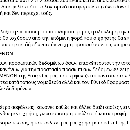
ad) από αυτήν την ιστοσελίδα εναπόκειται αποκλειστικά 
α διασφαλίσει ότι το λογισμικό που φορτώνει (κάνει down
 και δεν περιέχει ιούς.
λλάξει ή να αποσύρει οποιοδήποτε μέρος ή ολόκληρη την 
θα ισχύσουν από την επόμενη φορά που ο χρήστης θα επι
ημίωση επειδή αδυνατούν να χρησιμοποιήσουν τις υπηρεσ
ΜΕΝΩΝ
των προσωπικών δεδομένων όσων επισκέπτονται την ιστοσε
ν κανόνων για την προστασία προσωπικών δεδομένων. Χει
Ν της Εταιρείας μας, που εμφανίζεται πάντοτε στον δ
έα κατά τόπους νομοθεσία αλλά και τον Εθνικό Εφαρμοστ
ών δεδομένων.
έτρα ασφάλειας, κανόνες καθώς και άλλες διαδικασίες γι
νθασμένη χρήση, γνωστοποίηση, απώλεια ή καταστροφή.
δομένων σας, η ιστοσελίδα μας μας χρησιμοποιεί επίσης f