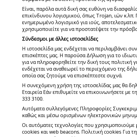
Είναι, παρόλα αυτά δική σας ευθύνη να διασφαλ
επικίνδυνου λογισμικού, όπως Trojan, ιών κ.λπ.
ενημερωμένο λογισμικό για ιούς, αποτελεσματικό
χρησιμοποιείτε για να προστατέψετε την πρόσβ
Σύνδεσμοι με άλλες ιστοσελίδες
Η ιστοσελίδα μας ενδέχεται να περιλαμβάνει συ
επισκέπτες μας. Η παρούσα Δήλωση για το ιδιωτι
για να πληροφορηθείτε την δική τους πολιτική 
ενδέχεται να αναθεωρεί το περιεχόμενο της δήλ
οποία σας ζητούμε να επισκέπτεστε συχνά.
Η συνεχόμενη χρήση της ιστοσελίδας μας θα δηλ
Εταιρεία Εάν επιθυμείτε να επικοινωνήσετε με τη
333 3100.
Αυτόματα συλλεγόμενες Πληροφορίες Συγκεκριμέ
καθώς και μέσω ορισμένων ηλεκτρονικών μηνυμ
Οι αυτόματες τεχνολογίες που χρησιμοποιούμε μπ
cookies και web beacons. Πολιτική cookies Για 