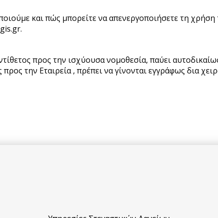
μοποιούμε και πώς μπορείτε να απενεργοποιήσετε τη χρήση 
is.gr.
ίθετος προς την ισχύουσα νομοθεσία, παύει αυτοδικαίως 
 προς την Εταιρεία , πρέπει να γίνονται εγγράφως δια χε