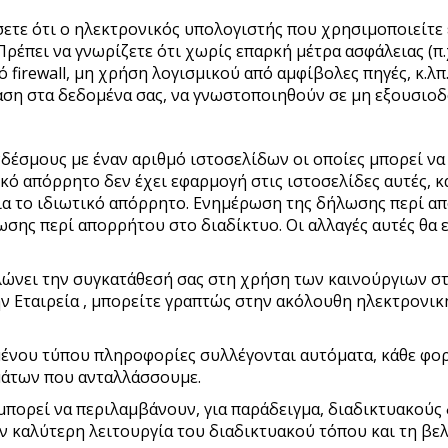
ίσετε ότι ο ηλεκτρονικός υπολογιστής που χρησιμοποιείτε
 Πρέπει να γνωρίζετε ότι χωρίς επαρκή μέτρα ασφάλειας (π
 firewall, μη χρήση λογισμικού από αμφίβολες πηγές, κ.λπ
αση στα δεδομένα σας, να γνωστοποιηθούν σε μη εξουσιοδ
νδέσμους με έναν αριθμό ιστοσελίδων οι οποίες μπορεί ν
κό απόρρητο δεν έχει εφαρμογή στις ιστοσελίδες αυτές, κ
για το ιδιωτικό απόρρητο. Ενημέρωση της δήλωσης περί απ
ωσης περί απορρήτου στο διαδίκτυο. Οι αλλαγές αυτές θα
ώνει την συγκατάθεσή σας στη χρήση των καινούργιων στ
ν Εταιρεία , μπορείτε γραπτώς στην ακόλουθη ηλεκτρονική 
νου τύπου πληροφορίες συλλέγονται αυτόματα, κάθε φορά
άτων που ανταλλάσσουμε.
ορεί να περιλαμβάνουν, για παράδειγμα, διαδικτυακούς δι
την καλύτερη λειτουργία του διαδικτυακού τόπου και τη βε