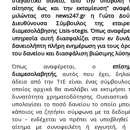
στεγαστικό δάνειο, από την υποβολή 
αίτησης έως και την εκταμίευση” αναφέ
μιλώντας στο news247.gr η Γιώτα Δού
Διευθύνουσα Σύμβουλος της εταιρε
διαμεσολάβησης Lisis-stegis. Όπως αναφέρε
υπηρεσία αυτή διασφαλίζει στον εν δυνά
δανειολήπτη πλήρη ενημέρωση για τους όρ
του δανείου και διασφάλιση βιώσιμης λύσης
Όπως αναφέρεται, ο
επίση
διαμεσολαβητής
, αυτός που έχει, δηλα
άδεια από την ΤτΕ είναι ένας σύμβουλο
οποίος αρχικά θα αναλάβει να εκτιμήσει 
δυνατότητα χρηματοδότησης. Ουσιαστικά
υπολογίσει το ποσό δανείου το οποίο μπο
κάποιος να ζητήσει σύμφωνα με τα δεδομ
του – ενδέχεται να πρέπει να υποβληθεί
αίτημα με συνοφειλέτη ή εγγυητή, ή